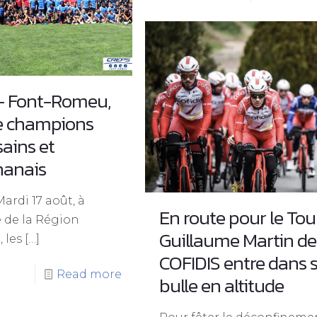
 – Font-Romeu,
de champions
ains et
nanais
Mardi 17 août, à
En route pour le Tou
ve de la Région
Guillaume Martin de
 les
[…]
COFIDIS entre dans 
Read more
bulle en altitude