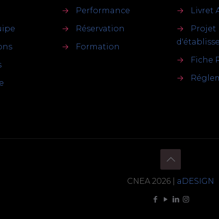
→
Performance
→
Livret 
uipe
→
Réservation
→
Projet
d'établis
ions
→
Formation
→
Fiche 
s
→
Réglem
e
CNEA 2026 |
aDESIGN