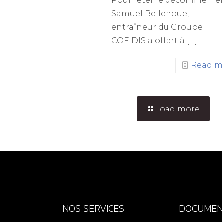
Pour fêter le déconfineme
Samuel Bellenoue,
entraîneur du Groupe
COFIDIS a offert à
[…]
Read m
Load more
NOS SERVICES
DOCUMEN