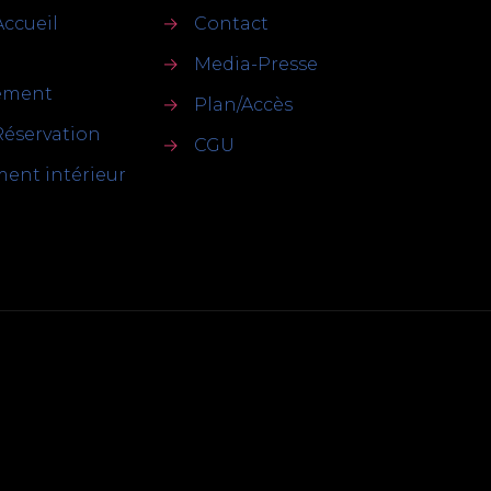
Accueil
→
Contact
→
Media-Presse
sement
→
Plan/Accès
Réservation
→
CGU
ent intérieur