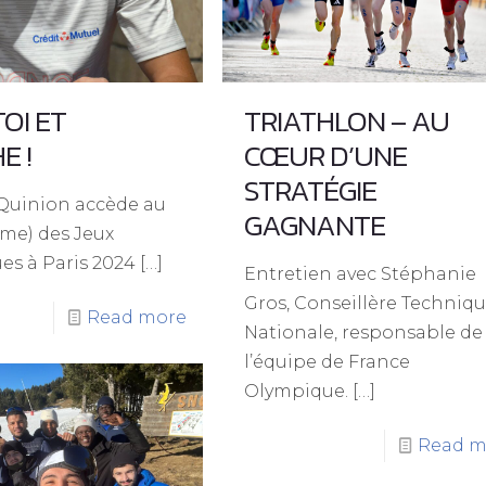
OI ET
TRIATHLON – AU
E !
CŒUR D’UNE
STRATÉGIE
 Quinion accède au
GAGNANTE
ème) des Jeux
es à Paris 2024
[…]
Entretien avec Stéphanie
Gros, Conseillère Techniq
Read more
Nationale, responsable de
l’équipe de France
Olympique.
[…]
Read m