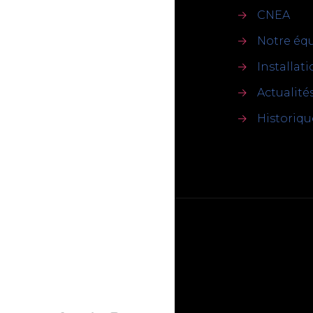
→
CNEA
→
Notre éq
→
Installat
→
Actualité
→
Historiqu