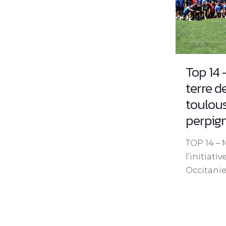
Top 14
terre 
toulous
perpig
TOP 14 – 
l’initiati
Occitanie,