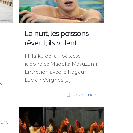
La nuit, les poissons
rêvent, ils volent
[1]Haïku de la Poétesse
japonaise Madoka Mayuzumi
Entretien avec le Nageur
Lucien Vergnes
[…]
ue
Read more
ore