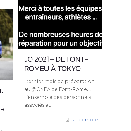
JO 2021 – DE FONT-
ROMEU À TOKYO
Dernier mois de préparation
r.
au @CNEA de Font-Romeu.
L’ensemble des personnels
associés au
[…]
sa
Read more