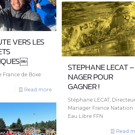
UTE VERS LES
ETS
IQUES￼
STEPHANE LECAT –
NAGER POUR
e France de Boxe
GAGNER !
Read more
Stéphane LECAT, Directeu
Manager France Natation
Eau Libre FFN
Read m