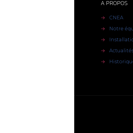
A PROPOS
→
CNEA
→
Notre éq
→
Installat
→
Actualité
→
Historiqu