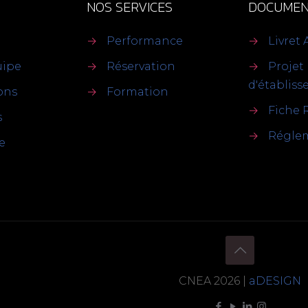
NOS SERVICES
DOCUMEN
→
Performance
→
Livret 
uipe
→
Réservation
→
Projet
d'établis
ions
→
Formation
→
Fiche 
s
→
Réglem
e
CNEA 2026 |
aDESIGN