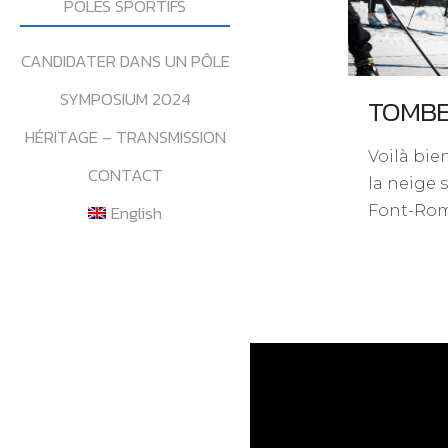
POLES SPORTIFS
CANDIDATER DANS UN PÔLE
SYMPOSIUM 2024
TOMBE 
HÉRITAGE – TRANSMISSION
Voilà bie
CONTACT
la neige s
English
Font-Rom