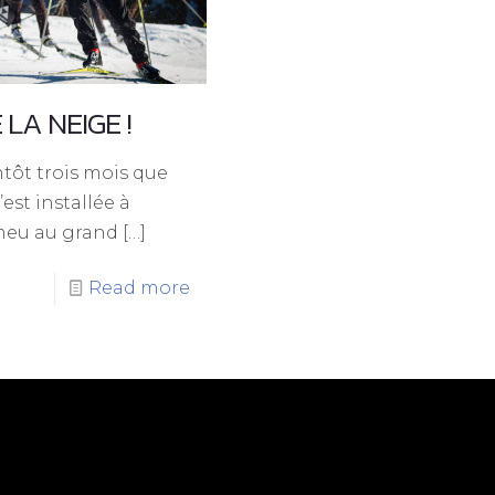
LA NEIGE !
ntôt trois mois que
’est installée à
eu au grand
[…]
Read more