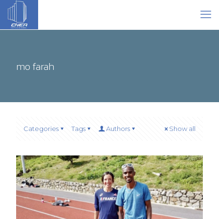
mo farah
Categories
Tags
Authors
Show all