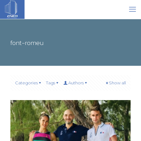
font-romeu
Categories
Tags
Authors
Show all