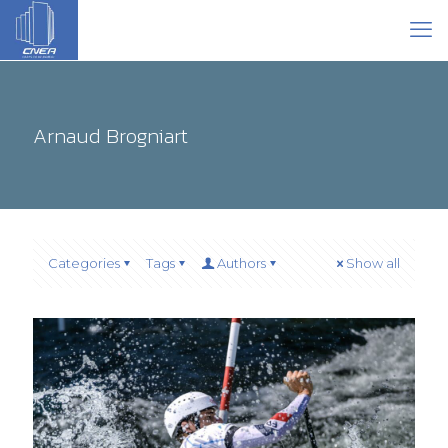
Arnaud Brogniart
Categories
Tags
Authors
Show all