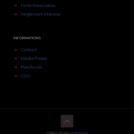
→
Fiche Réservation
→
Réglement intérieur
INFORMATIONS
→
Contact
→
Media-Presse
→
Plan/Accès
→
CGU
CNEA 2026 |
aDESIGN