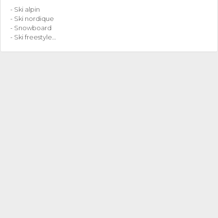
- Ski alpin
- Ski nordique
- Snowboard
- Ski freestyle…