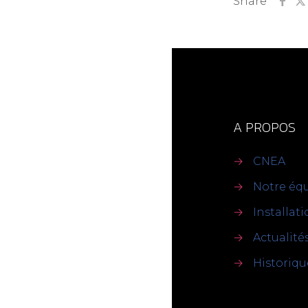
Share
A PROPOS
→
CNEA
→
Notre éq
→
Installat
→
Actualité
→
Historiqu