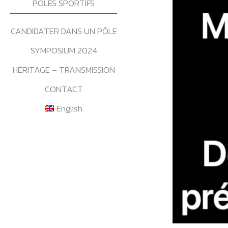
POLES SPORTIFS
CANDIDATER DANS UN PÔLE
SYMPOSIUM 2024
HÉRITAGE – TRANSMISSION
CONTACT
English