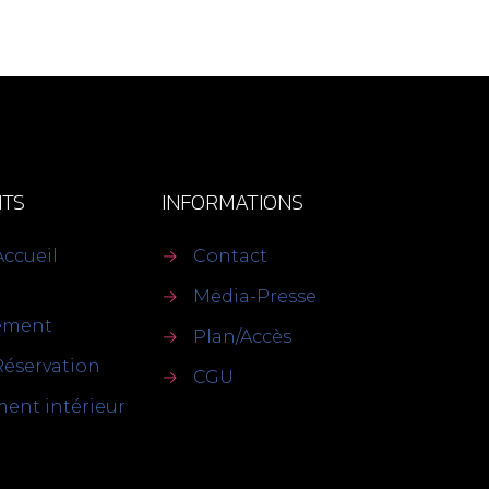
TS
INFORMATIONS
Accueil
→
Contact
→
Media-Presse
sement
→
Plan/Accès
Réservation
→
CGU
ent intérieur