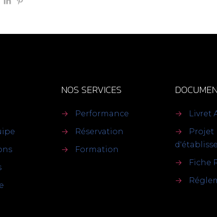
NOS SERVICES
DOCUMEN
→
Performance
→
Livret 
uipe
→
Réservation
→
Projet
d'établis
ions
→
Formation
→
Fiche 
s
→
Réglem
e