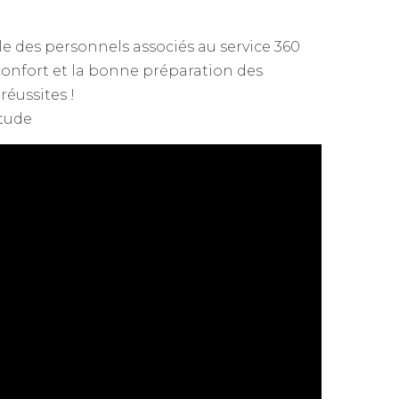
des personnels associés au service 360
onfort et la bonne préparation des
éussites !
tude