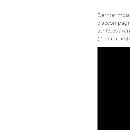
Dernier mois
d’accompagne
athlètes ava
@occitanie 