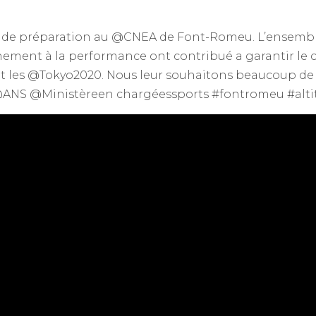
 de préparation au @CNEA de Font-Romeu. L’ensemble 
ment à la performance ont contribué a garantir le c
nt les @Tokyo2020. Nous leur souhaitons beaucoup de r
@ANS @Ministèreen chargéessports #fontromeu #alti