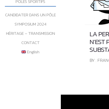
POLES SPORTIFS
CANDIDATER DANS UN PÔLE
SYMPOSIUM 2024
LA PE
HÉRITAGE – TRANSMISSION
N’EST 
CONTACT
SUBST
English
BY : FRA