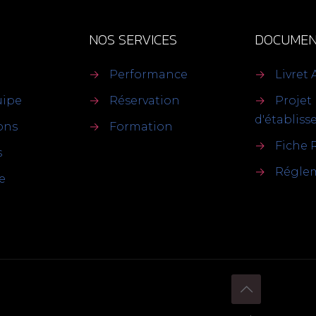
NOS SERVICES
DOCUMEN
→
Performance
→
Livret 
uipe
→
Réservation
→
Projet
d'établis
ions
→
Formation
→
Fiche 
s
→
Réglem
e