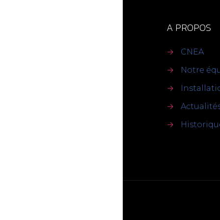
A PROPOS
→
CNEA
→
Notre éq
→
Installat
→
Actualité
→
Historiqu