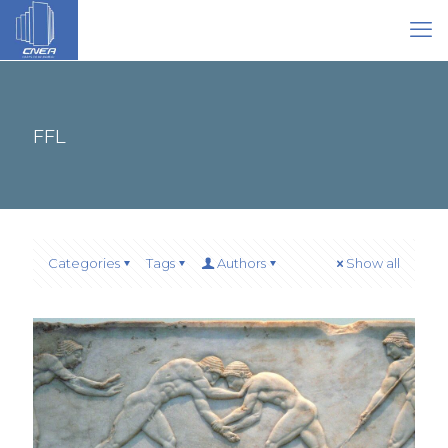
FFL
Categories
Tags
Authors
Show all