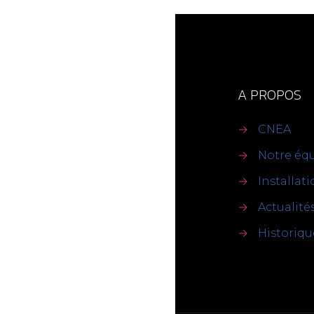
A PROPOS
→
CNEA
→
Notre éq
→
Installat
→
Actualité
→
Historiqu