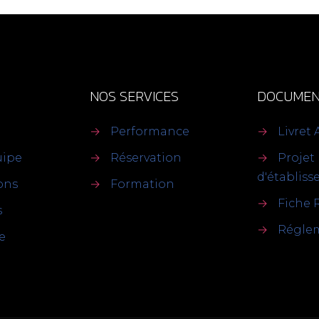
NOS SERVICES
DOCUMEN
→
Performance
→
Livret 
uipe
→
Réservation
→
Projet
d'établis
ions
→
Formation
→
Fiche 
s
→
Réglem
e