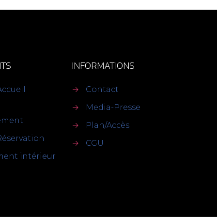
TS
INFORMATIONS
Accueil
→
Contact
→
Media-Presse
sement
→
Plan/Accès
Réservation
→
CGU
ent intérieur