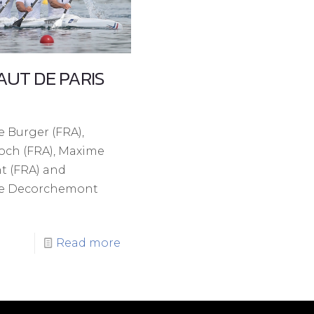
SAUT DE PARIS
 Burger (FRA),
och (FRA), Maxime
 (FRA) and
me Decorchemont
Read more