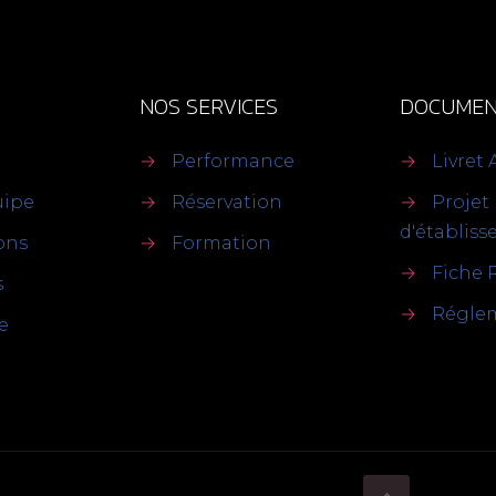
NOS SERVICES
DOCUMEN
→
Performance
→
Livret 
uipe
→
Réservation
→
Projet
d'établis
ions
→
Formation
→
Fiche 
s
→
Réglem
e