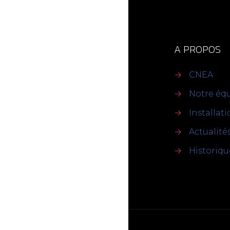
A PROPOS
→
CNEA
→
Notre éq
→
Installat
→
Actualité
→
Historiqu