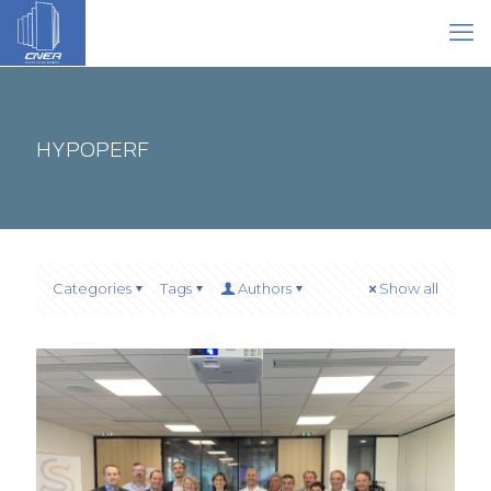
HYPOPERF
Categories
Tags
Authors
Show all