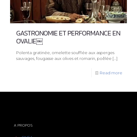
GASTRONOMIE ET PERFORMANCE EN
OVALIE￼
Polenta gratinée, omelette soufflée aux asperges
sauvages, fougasse aux olives et romarin, poêlée
[…]
Read more
A PROPOS