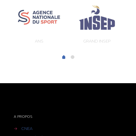
ANS
GRAND INSEP
A PROPOS
→
CNEA