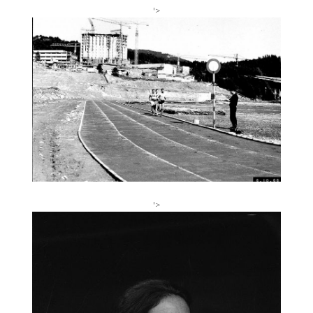
'>
'>