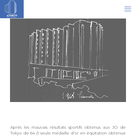
Après les mauvais résultats sportifs obtenus aux JO de
Tokyo de 64 (1 seule médaille d’or en équitation obtenue