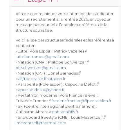
Afin de communiquer votre intention de candidater
pour un recrutement à la rentrée 2026, envoyez un
message par courriel à l’entraîneur référent de la
structure souhaitée.
Voici la liste des structures fédérales et les référents à
contacter :
• Lutte (Pôle Espoir) : Patrick Vazeilles //
luttefontromeu@gmail.com
• Natation (CNR) : Philippe Schweitzer //
phischweitzer@gmail.com
• Natation (CAF) : Lionel Barnades //
caf@occitanie.ffnatation.fr
• Parapente (Pôle espoir) : Capucine Deliot //
capucine.deliot@yahoo.fr
• Pentathlon moderne (Pôle France relève) :
Frédéric Frontier //
fredericfrontier@ffpentathlon.fr
• Ski (Centre interrégional d’entraînement) :
Guillaume Abrant //
gabrant@ffs.fr
• Snowboard freestyle (CNE) : Louis Mezentzeff //
lmezentzeff@hotmail.com