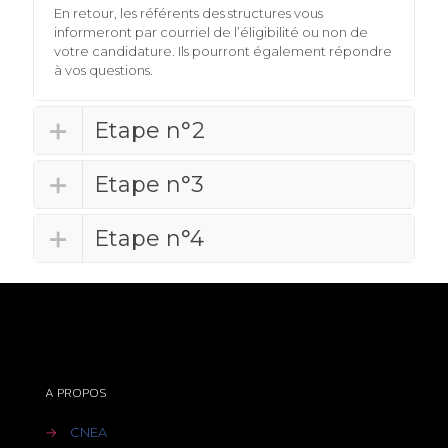
En retour, les référents des structures vous
informeront par courriel de l’éligibilité ou non de
votre candidature. Ils pourront également répondre
à vos questions.
Etape n°2
Etape n°3
Etape n°4
A PROPOS
→
CNEA