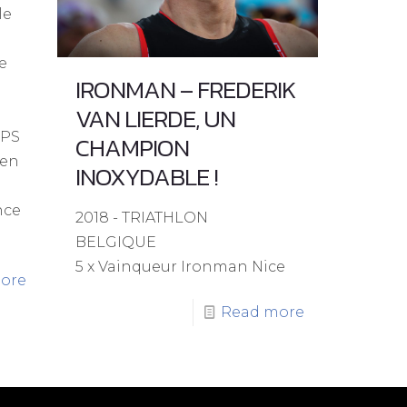
le
de
IRONMAN – FREDERIK
VAN LIERDE, UN
EPS
CHAMPION
 en
INOXYDABLE !
nce
2018 - TRIATHLON
BELGIQUE
5 x Vainqueur Ironman Nice
ore
Read more