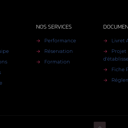
NOS SERVICES
DOCUMEN
→
Performance
→
Livret 
uipe
→
Réservation
→
Projet
d'établis
ions
→
Formation
→
Fiche 
s
→
Réglem
e