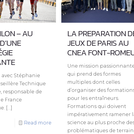
HLON – AU
LA PREPARATION D
D’UNE
JEUX DE PARIS AU
ÉGIE
CNEA FONT-ROME
ANTE
Une mission passionnant
qui prend des formes
n avec Stéphanie
multiples dont celles
seillère Technique
d’organiser des formation
, responsable de
pour les entraîneurs.
de France
Formations qui doivent
e.
[…]
impérativement ramener l
science au plus proche de
Read more
problématiques de terrain