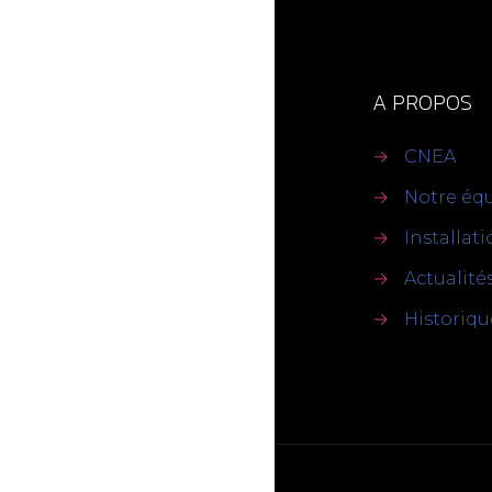
A PROPOS
→
CNEA
→
Notre éq
→
Installat
→
Actualité
→
Historiqu