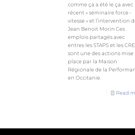
comme ça a été le ça avec 
récent « séminaire force -
vitesse » et l’intervention 
Jean Benoit Morin.Ces
emplois partagés avec
entres les STAPS et les CR
sont une des actions mise
place par la Maison
Régionale de la Performa
en Occitanie.
Read m