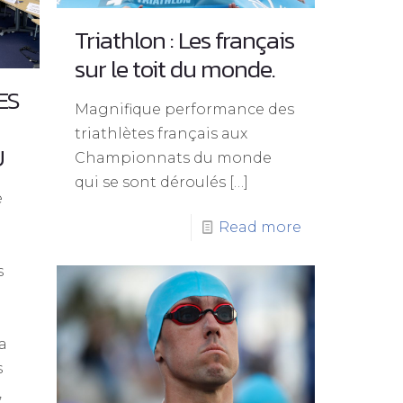
Triathlon : Les français
sur le toit du monde.
ES
Magnifique performance des
triathlètes français aux
U
Championnats du monde
qui se sont déroulés
[…]
e
Read more
s
a
s
,