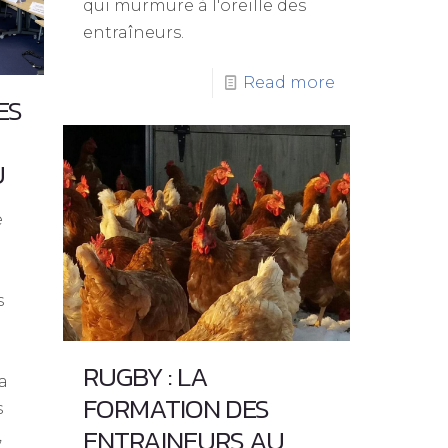
qui murmure à l'oreille des
entraîneurs.
Read more
ES
U
e
s
RUGBY : LA
a
FORMATION DES
s
ENTRAINEURS AU
,