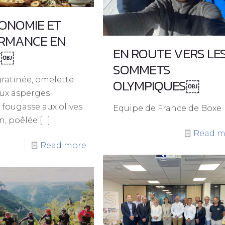
ONOMIE ET
RMANCE EN
EN ROUTE VERS LE
E￼
SOMMETS
ratinée, omelette
OLYMPIQUES￼
aux asperges
 fougasse aux olives
Equipe de France de Boxe
n, poêlée
[…]
Read m
Read more