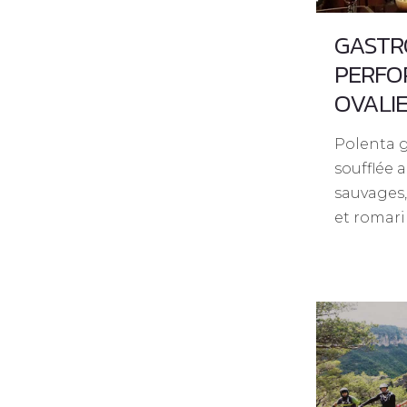
GASTR
PERFO
OVALI
Polenta g
soufflée 
sauvages,
et romari