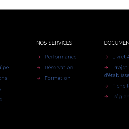
NOS SERVICES
DOCUMEN
→
Performance
→
Livret 
uipe
→
Réservation
→
Projet
d'établis
ions
→
Formation
→
Fiche 
s
→
Réglem
e