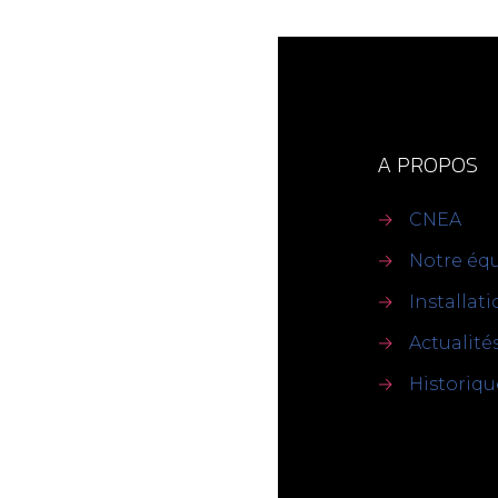
A PROPOS
→
CNEA
→
Notre éq
→
Installat
→
Actualité
→
Historiqu