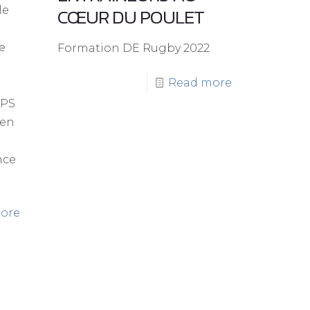
CŒUR DU POULET
le
de
Formation DE Rugby 2022
Read more
EPS
 en
nce
ore