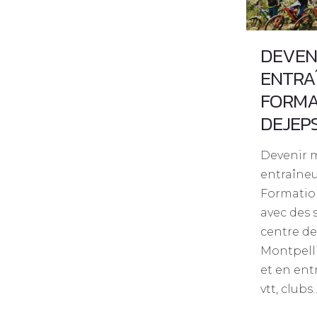
DEVEN
ENTRA
FORMA
DEJEP
Devenir 
entraîneu
Formatio
avec des
centre d
Montpell
et en ent
vtt, clubs