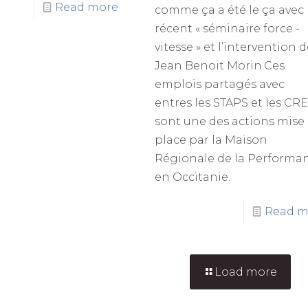
Read more
comme ça a été le ça avec 
récent « séminaire force -
vitesse » et l’intervention 
Jean Benoit Morin.Ces
emplois partagés avec
entres les STAPS et les CR
sont une des actions mise
place par la Maison
Régionale de la Performa
en Occitanie.
Read m
Load more