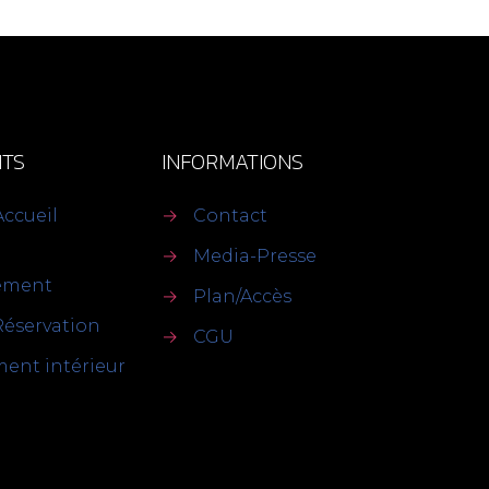
TS
INFORMATIONS
Accueil
→
Contact
→
Media-Presse
sement
→
Plan/Accès
Réservation
→
CGU
ent intérieur