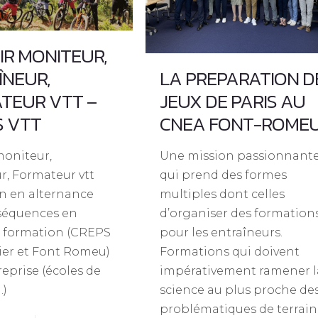
IR MONITEUR,
ÎNEUR,
LA PREPARATION D
TEUR VTT –
JEUX DE PARIS AU
S VTT
CNEA FONT-ROME
moniteur,
Une mission passionnant
r, Formateur vtt
qui prend des formes
n en alternance
multiples dont celles
 séquences en
d’organiser des formation
e formation (CREPS
pour les entraîneurs.
ier et Font Romeu)
Formations qui doivent
reprise (écoles de
impérativement ramener l
…)
science au plus proche de
problématiques de terrain