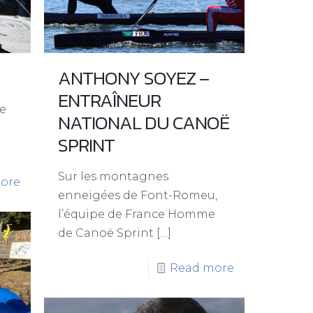
ANTHONY SOYEZ –
ENTRAÎNEUR
ue
NATIONAL DU CANOË
SPRINT
Sur les montagnes
ore
enneigées de Font-Romeu,
l’équipe de France Homme
de Canoë Sprint
[…]
Read more