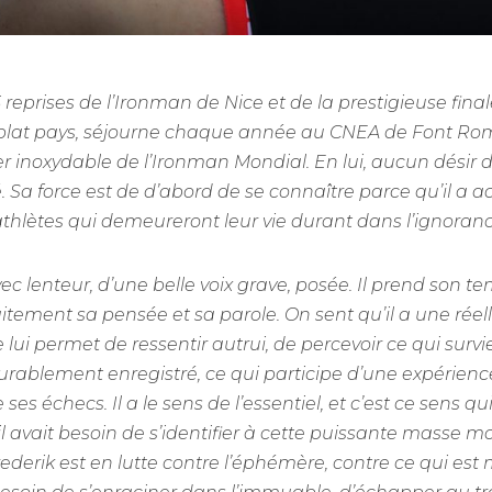
reprises de l’Ironman de Nice et de la prestigieuse fina
 plat pays, séjourne chaque année au CNEA de Font Romeu
er inoxydable de l’Ironman Mondial. En lui, aucun désir 
é. Sa force est de d’abord de se connaître parce qu’il a 
thlètes qui demeureront leur vie durant dans l’ignorance
vec lenteur, d’une belle voix grave, posée. Il prend son temp
itement sa pensée et sa parole. On sent qu’il a une réell
lle lui permet de ressentir autrui, de percevoir ce qui sur
urablement enregistré, ce qui participe d’une expérien
e ses échecs. Il a le sens de l’essentiel, et c’est ce sens
il avait besoin de s’identifier à cette puissante masse
rederik est en lutte contre l’éphémère, contre ce qui est