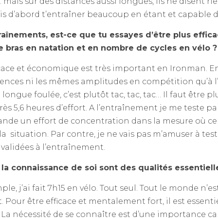
… mais sur des distances aussi longues, ils ne disent r
dois d’abord t’entraîner beaucoup en étant et capabl
raînements, est-ce que tu essayes d’être plus effica
 bras en natation et en nombre de cycles en vélo ?
icace et économique est très important en Ironman. En
nces ni les mêmes amplitudes en compétition qu’à l’e
longue foulée, c’est plutôt tac, tac, tac… Il faut être
s 5,6 heures d’effort. A l’entraînement je me teste p
nde un effort de concentration dans la mesure où cel
a situation. Par contre, je ne vais pas m’amuser à te
r validées à l’entraînement.
 la connaissance de soi sont des qualités essentiell
ple, j’ai fait 7h15 en vélo. Tout seul. Tout le monde n’
t. Pour être efficace et mentalement fort, il est essent
La nécessité de se connaître est d’une importance ca