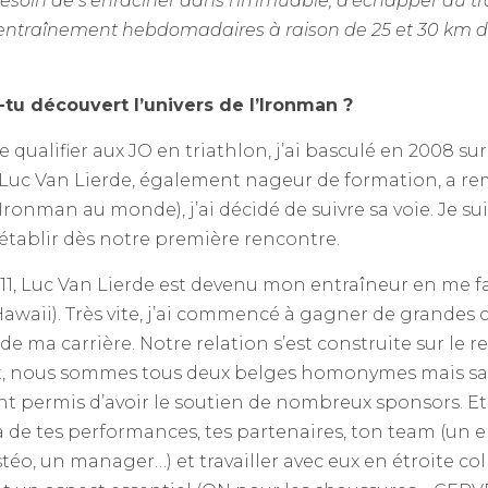
 besoin de s’enraciner dans l’immuable, d’échapper au t
entraînement hebdomadaires à raison de 25 et 30 km de
u découvert l’univers de l’Ironman ?
 qualifier aux JO en triathlon, j’ai basculé en 2008 s
Luc Van Lierde, également nageur de formation, a rem
ronman au monde), j’ai décidé de suivre sa voie. Je sui
’établir dès notre première rencontre.
011, Luc Van Lierde est devenu mon entraîneur en me f
awaii). Très vite, j’ai commencé à gagner de grandes 
e ma carrière. Notre relation s’est construite sur le re
 nous sommes tous deux belges homonymes mais san
nt permis d’avoir le soutien de nombreux sponsors. Et
à de tes performances, tes partenaires, ton team (un 
téo, un manager…) et travailler avec eux en étroite co