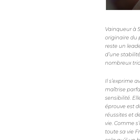
Vainqueur à 5 
originaire du
reste un lead
d’une stabilit
nombreux tria
Il s’exprime a
maîtrise parfa
sensibilité. E
éprouve est d
réussites et d
vie. Comme s’
toute sa vie F