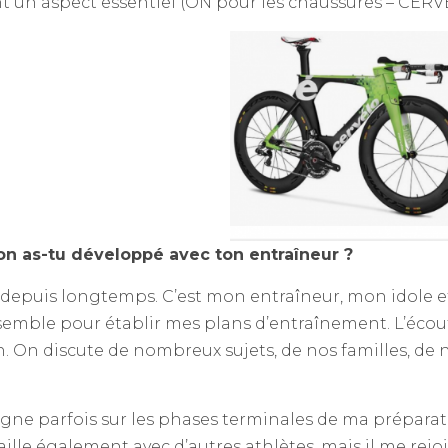
 un aspect essentiel (ON pour les chaussures – CERVE
ion as-tu développé avec ton entraîneur ?
 depuis longtemps. C’est mon entraîneur, mon idole et
semble pour établir mes plans d’entraînement. L’écou
n. On discute de nombreux sujets, de nos familles, de no
gne parfois sur les phases terminales de ma préparat
availle également avec d’autres athlètes, mais il me rej