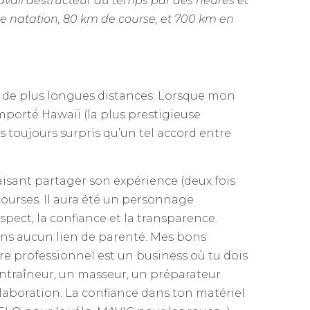
ravail destructeur du temps par des heures et
 natation, 80 km de course, et 700 km en
ur de plus longues distances. Lorsque mon
porté Hawaii (la plus prestigieuse
s toujours surpris qu’un tel accord entre
aisant partager son expérience (deux fois
courses. Il aura été un personnage
spect, la confiance et la transparence.
s aucun lien de parenté. Mes bons
re professionnel est un business où tu dois
entraîneur, un masseur, un préparateur
llaboration. La confiance dans ton matériel