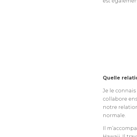
est également
Quelle relat
Je le connais
collabore en
notre relatio
normale.
Il m’accompa
Hawaii. Il tr