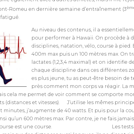
èm
ont-Romeu en dernière semaine d’entraînement (3
 fatigué.
Au niveau des contenus, il a essentiellem
pour performer à Hawaii. On procède à des
disciplines, natation, vélo, course à pied.
400m max puis un 100 mètres max. On tr
lactates (1,2,3,4 maximal) et on identifie d
chaque discipline dans ces différentes zone
es plus jeune, tu as peut-être besoin de te
près comment mon corps va réagir. La mes
ais cela me permet de voir comment se comporte mo
 (distances et vitesses). J’utilise les mêmes princip
it minutes, j’augmente de 40 watts. Et puis pour la cour
ainsi qu’un 600 mètres max. Par contre, je ne fais jama
 course est une course. Les tests peuvent 