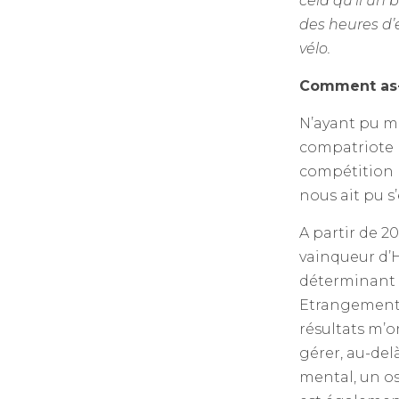
cela qu’il un
des heures d’
vélo.
Comment as-t
N’ayant pu me
compatriote 
compétition I
nous ait pu s
A partir de 2
vainqueur d’H
déterminant d
Etrangement,
résultats m’o
gérer, au-del
mental, un os