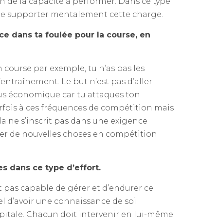
ien de la capacité à performer. Dans ce type
e de supporter mentalement cette charge.
ce dans ta foulée pour la course, en
 course par exemple, tu n’as pas les
ntraînement. Le but n’est pas d’aller
 plus économique car tu attaques ton
arfois à ces fréquences de compétition mais
a ne s’inscrit pas dans une exigence
ster de nouvelles choses en compétition
es dans ce type d’effort.
est pas capable de gérer et d’endurer ce
iel d’avoir une connaissance de soi
pitale. Chacun doit intervenir en lui-même