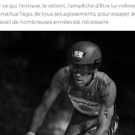
 ce qui l’entrave, le retient, l’empêche d’être lui-m
onstitue l’ego, de tous ses agissements, pour essayer d
travail de nombreuses années est nécessaire.