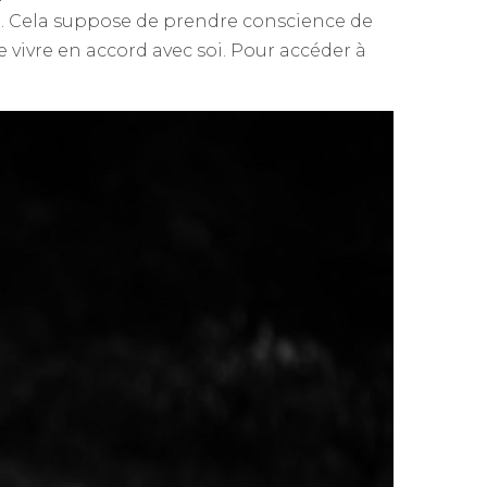
ême. Cela suppose de prendre conscience de
e vivre en accord avec soi. Pour accéder à