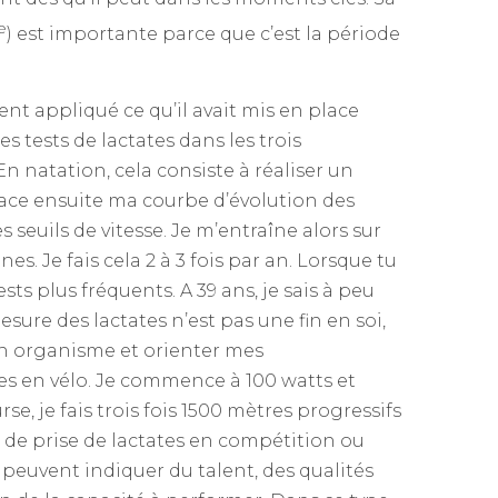
e
) est importante parce que c’est la période
ent appliqué ce qu’il avait mis en place
 tests de lactates dans les trois
 En natation, cela consiste à réaliser un
ace ensuite ma courbe d’évolution des
es seuils de vitesse. Je m’entraîne alors sur
s. Je fais cela 2 à 3 fois par an. Lorsque tu
sts plus fréquents. A 39 ans, je sais à peu
ure des lactates n’est pas une fin en soi,
n organisme et orienter mes
es en vélo. Je commence à 100 watts et
se, je fais trois fois 1500 mètres progressifs
is de prise de lactates en compétition ou
indiquer du talent, des qualités