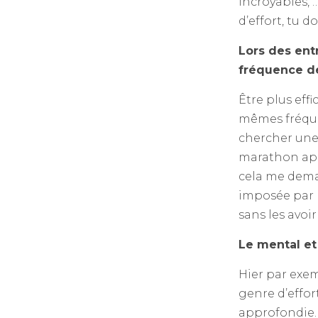
incroyables, 
d’effort, tu 
Lors des ent
fréquence de
Être plus eff
mêmes fréque
chercher une 
marathon aprè
cela me dema
imposée par l
sans les avoi
Le mental et
Hier par exem
genre d’effor
approfondie. 