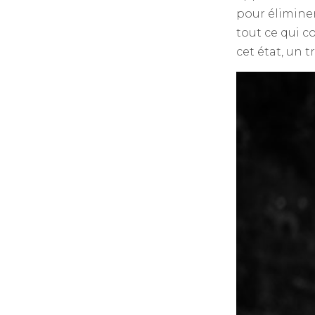
pour éliminer
tout ce qui c
cet état, un 