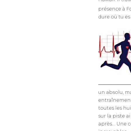
présence à F
dure où tu es
un absolu, m
entraînements
toutes les hu
sur la piste 
après… Une