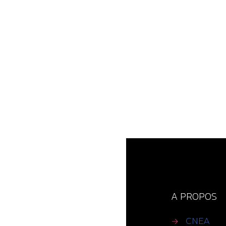
A PROPOS
→
CNEA