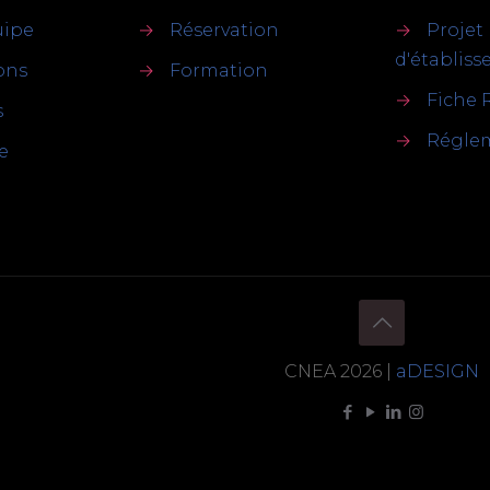
uipe
→
Réservation
→
Projet
d'établis
ions
→
Formation
→
Fiche 
s
→
Réglem
e
CNEA 2026 |
aDESIGN