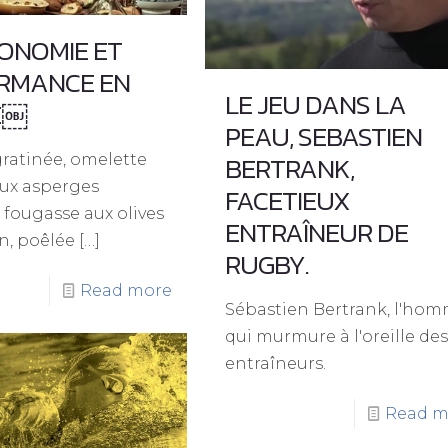
ONOMIE ET
RMANCE EN
LE JEU DANS LA
E￼
PEAU, SEBASTIEN
BERTRANK,
ratinée, omelette
aux asperges
FACETIEUX
 fougasse aux olives
ENTRAÎNEUR DE
n, poêlée
[…]
RUGBY.
Read more
Sébastien Bertrank, l'ho
qui murmure à l'oreille de
entraîneurs.
Read m