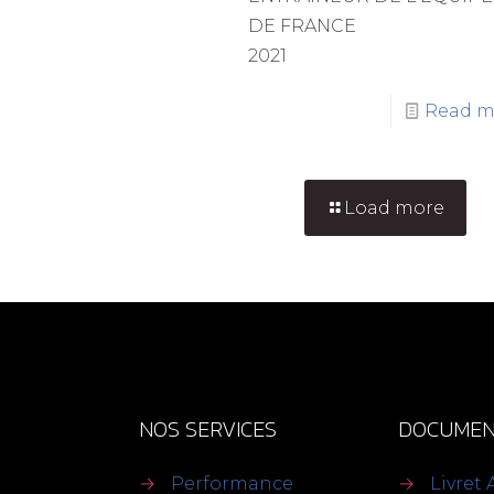
DE FRANCE
2021
Read m
Load more
NOS SERVICES
DOCUMEN
→
Performance
→
Livret 