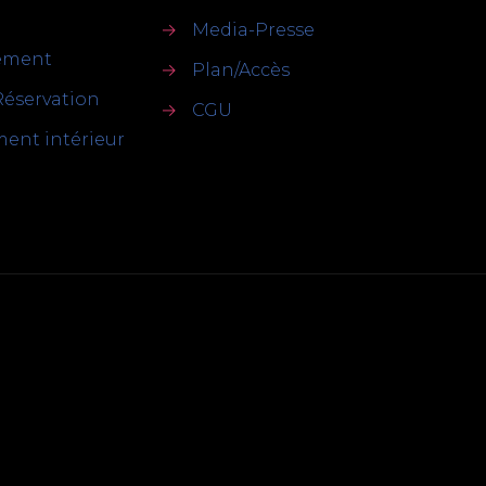
→
Media-Presse
sement
→
Plan/Accès
Réservation
→
CGU
ent intérieur