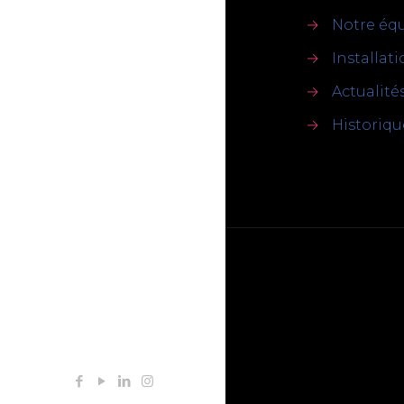
→
Notre éq
→
Installat
→
Actualité
→
Historiqu