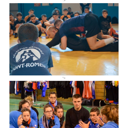
'>
'>