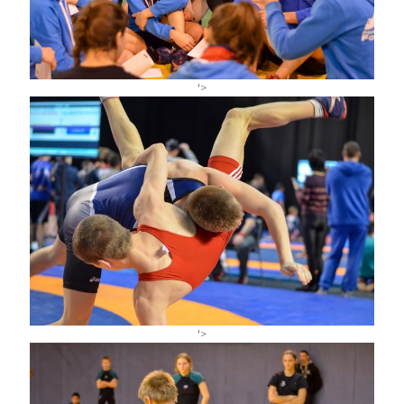
'>
'>