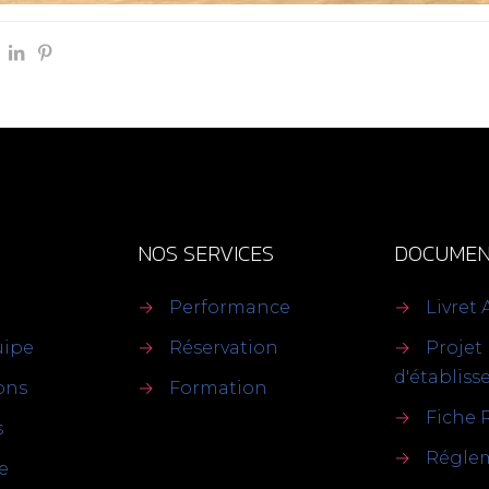
NOS SERVICES
DOCUMEN
→
Performance
→
Livret 
uipe
→
Réservation
→
Projet
d'établis
ions
→
Formation
→
Fiche 
s
→
Réglem
e