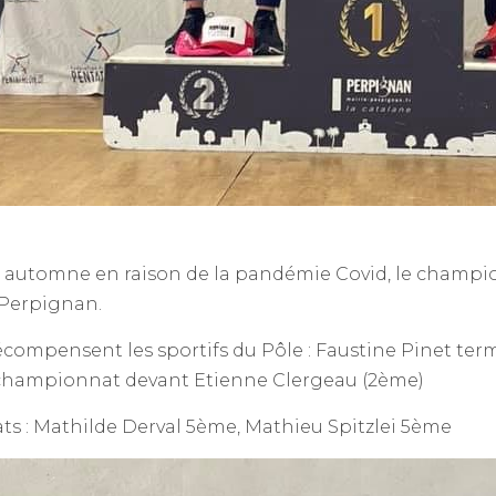
 automne en raison de la pandémie Covid, le championn
 Perpignan.
récompensent les sportifs du Pôle : Faustine Pinet t
championnat devant Etienne Clergeau (2ème)
ats : Mathilde Derval 5ème, Mathieu Spitzlei 5ème