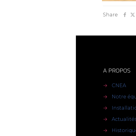
Share
A PROPOS
→
CNEA
→
Notre éq
→
Installat
→
Actualité
→
Historiqu