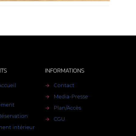
TS
INFORMATIONS
Accueil
→
Contact
→
Media-Presse
sement
→
Plan/Accès
Réservation
→
CGU
ent intérieur