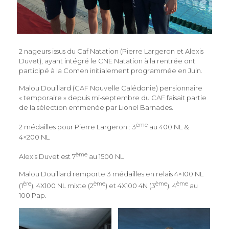
2 nageurs issus du Caf Natation (Pierre Largeron et Alexis
Duvet), ayant intégré le CNE Natation à la rentrée ont
participé à la Comen initialement programmée en Juin.
Malou Douillard (CAF Nouvelle Calédonie) pensionnaire
« temporaire » depuis mi-septembre du CAF faisait partie
de la sélection emmenée par Lionel Barnades.
ème
2 médailles pour Pierre Largeron : 3
au 400 NL &
4×200 NL
ème
Alexis Duvet est 7
au 1500 NL
Malou Douillard remporte 3 médailles en relais 4×100 NL
ère
ème
ème
ème
(1
), 4X100 NL mixte (2
) et 4X100 4N (3
). 4
au
100 Pap.