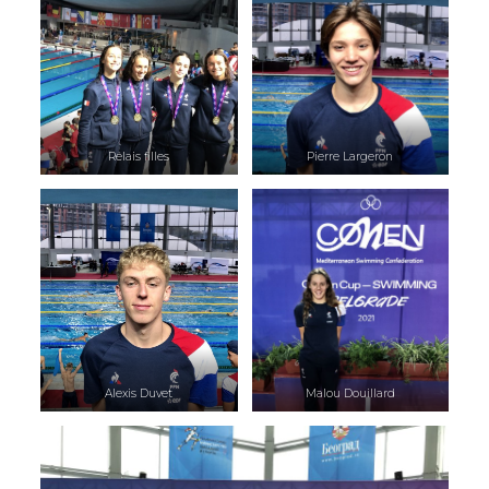
Relais filles
Pierre Largeron
Alexis Duvet
Malou Douillard