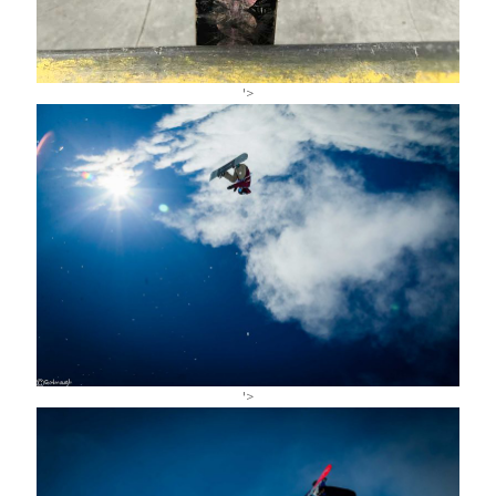
'>
'>