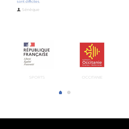
sont difficiles.
Sénèque
OCCITANIE
SPORTS