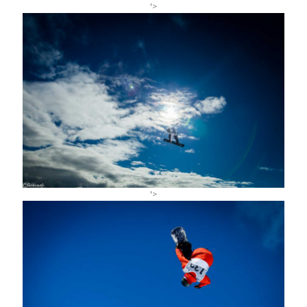
'>
'>