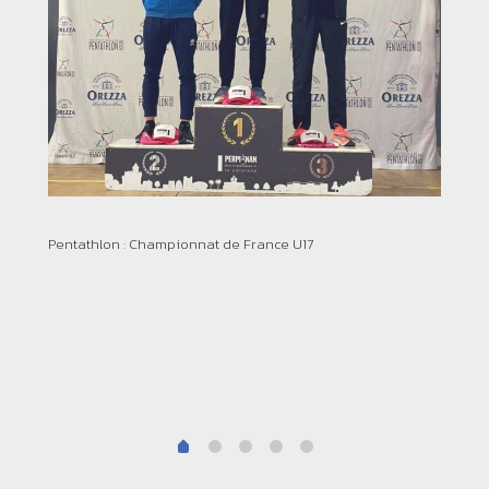
Lut
Pentathlon : Championnat de France U17