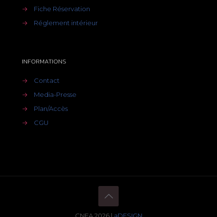
→
Fiche Réservation
→
Réglement intérieur
INFORMATIONS
→
Contact
→
Media-Presse
→
Plan/Accès
→
CGU
CNEA 2026 |
aDESIGN