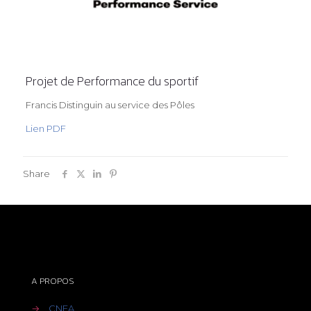
Projet de Performance du sportif
Francis Distinguin au service des Pôles
L
ien PDF
Share
A PROPOS
→
CNEA