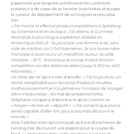
passionnée par les sports extrêmes et les continents
polaires n’a de cesse de se heurter à ses limites et pousse
le curseur du dépassement de soi toujours un peu plus
loin.
«
J’ai monté et effectué plusieurs expéditions à Spitzberg,
au Groenland et en Arctique. J’ai obtenu le Guinness
Record de la plus longue expédition réalisée en
Antarctique (NDLR : 74 jours) par une femme à ski, sans
voile de traction, sur 2 045 kilomètres. Je suis la première
Française à avoir couru un marathon autour du pôle
Nord par – 30°C. Je pratique la course d’ultra-fond en
compétition sur des distances allant jusqu’à 300 ou 400
kilomètres…
«
Un choix de vie qui n’a rien d’anodin : «
J’ai toujours eu un
attrait inexplicable pour les zones froides et reculées,
malheureusement je n’ai jamais eu l’occasion de voyager
dans ma jeunesse.
» En mal de sensations fortes,
Stéphanie Gicquel a d’abord vu le sport comme un
« moyen » et non un « objectif » : «
J’ai compris que plus je
serais capable d’aller loin, plus je pourrais découvrir le
monde
. »
Ainsi, l’adolescente qui s’ennuyait au bout d’une heure de
running s’est découvert une passion pour la course de
fond. «
L’important dans cette discipline n’est pas la