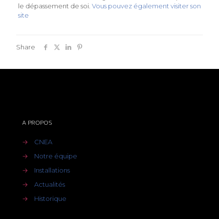
le dépassement de soi.
Vous pouvez également visiter son
site
Share
A PROPOS
→
CNEA
→
Notre équipe
→
Installations
→
Actualités
→
Historique