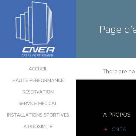
Page d’
ACCUEIL
There are no 
HAUTE PERFORMANCE
RÉSERVATION
SERVICE MÉDICAL
A PROPOS
INSTALLATIONS SPORTIVES
À PROXIMITÉ
→
CNEA