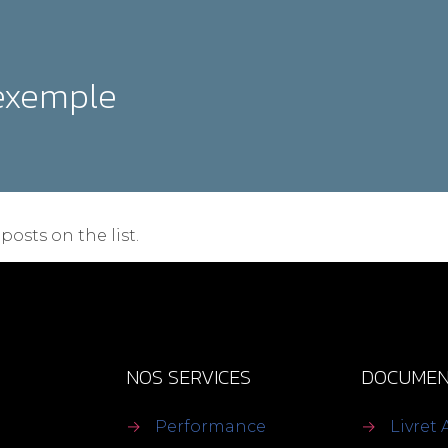
exemple
posts on the list.
NOS SERVICES
DOCUMEN
→
Performance
→
Livret 