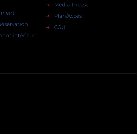
→
Media-Presse
sement
→
Plan/Accès
Réservation
→
CGU
ent intérieur