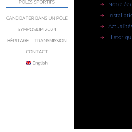
POLES SPORTIFS
→
Notre éq
→
Installat
CANDIDATER DANS UN PÔLE
→
Actualité
SYMPOSIUM 2024
→
Historiqu
HÉRITAGE – TRANSMISSION
CONTACT
English