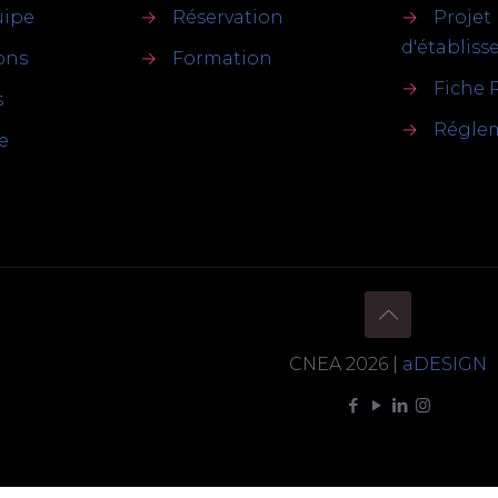
uipe
→
Réservation
→
Projet
d'établis
ions
→
Formation
→
Fiche 
s
→
Réglem
e
CNEA 2026 |
aDESIGN