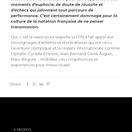
moments d’euphorie, de doute de réussite et
d’échecs qui jalonnent tout parcours de
performance. C’est certainement dommage pour la
culture de la natation française de ne penser
transmission.
Oui, c’est la raison pour laquelle la DTN a fait appel aux
témoignages d’athlètes et d’entraîneurs qui ont vécu
l’aventure olympique et la réussite internationale comme
Ophélie-Cyrielle Etienne, Alain Bernard, Denis Auguin,
Marc Begotti … Mobiliser ces compétences et
expériences pour mieux réussir.
Share
A PROPOS