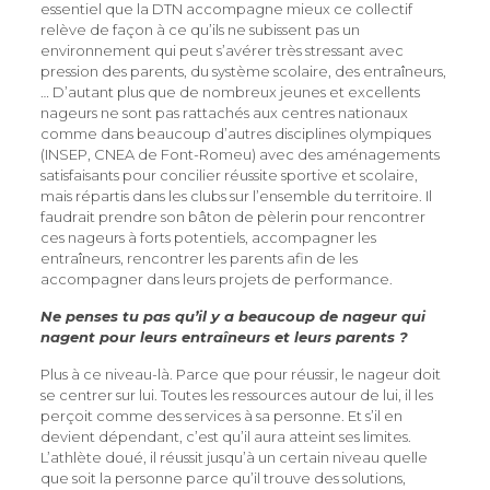
essentiel que la DTN accompagne mieux ce collectif
relève de façon à ce qu’ils ne subissent pas un
environnement qui peut s’avérer très stressant avec
pression des parents, du système scolaire, des entraîneurs,
… D’autant plus que de nombreux jeunes et excellents
nageurs ne sont pas rattachés aux centres nationaux
comme dans beaucoup d’autres disciplines olympiques
(INSEP, CNEA de Font-Romeu) avec des aménagements
satisfaisants pour concilier réussite sportive et scolaire,
mais répartis dans les clubs sur l’ensemble du territoire. Il
faudrait prendre son bâton de pèlerin pour rencontrer
ces nageurs à forts potentiels, accompagner les
entraîneurs, rencontrer les parents afin de les
accompagner dans leurs projets de performance.
Ne penses tu pas qu’il y a beaucoup de nageur qui
nagent pour leurs entraîneurs et leurs parents ?
Plus à ce niveau-là. Parce que pour réussir, le nageur doit
se centrer sur lui. Toutes les ressources autour de lui, il les
perçoit comme des services à sa personne. Et s’il en
devient dépendant, c’est qu’il aura atteint ses limites.
L’athlète doué, il réussit jusqu’à un certain niveau quelle
que soit la personne parce qu’il trouve des solutions,