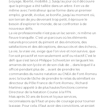
(voyage, liberté, mobilité…). Jusqu’au jour où il découvre
que la pirogue a été taillée dans un arbre. Il en va de
même avec l’entraîneur qui se forme dans un premier
emploi, grandit, évolue, se bonifie, jusqu’au moment où,
son terrain de jeu devenant trop petit, il éprouve le
besoin d’explorer le monde, de se confronter à de
nouveaux défis.
La vie professionnelle n’est pas un lac serein ; ni même un
fleuve tranquille. C’est un parcours où les éléments
naturels procurent du piment et des émotions, des
satisfactions et des déceptions, des succès et des échecs…
La vie, la vraie vie, exige que l’on vive et non survive, que
l’on soit proactif et non seulement actif ou réactif.
C’est le
défi que s’est lancé Philippe Schweitzer en larguant les
amarres de son lycée et de son club de … dans lequel il a
officié pendant plus de … avant de prendre les
commandes du navire natation au CNEA de Font-Romeu
avec la lourde tâche de prendre le relais du sémillant ex
directeur du Pôle France de Font-Romeu ; Richard
Martinez appelé à de plus hautes fonctions comme
Directeur de la Natation Course à la FFN.
Mais après 30 ans de bons et loyaux services,
reconnaissons qu’il faut un peu de courage pour tourner
la page. Pour cela, il faut avoir des convictions, un projet