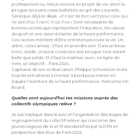
professionnel ou, mieux encore en projet de vie, sinon la
pirogue sera sans cesse ballottée au gré des courants…
Sénèque déjà le disais : «
Il n’est de bon vent pour celui qui
ne sait d’où il vient, ni où il va
.» Sont nécessaires de
bonnes racines que représentent l’éducation, les valeurs
du sport et une vision éclairée de la haute performance.
Ces racines méritent d’être entretenues toute la vie. Un
arbre, cela s’arrose ; il faut en prendre soin. Dans un beau
tronc, solide, on peut construire une pirogue, tout autant
belle que solide. Et il faut la maitriser avec, en ligne de
mire, un objectif … Paris 2024.
Capitaine de son embarcation, Philippe Schweitzer invite
tous les entraîneurs à monter à bord pour mener en
équipe l’aventure de la haute performance. Welcome On
Board.
Quelles sont aujourd’hui tes missions auprès des
collectifs olympiques relève ?
Je suis impliqué dans le suivi et l’organisation des stages de
regroupement du collectif relève qui concerne des
jeunes nageurs de 14 et 19 ans identifiés par la DTN en
perspective des Jeux de Paris 2024.