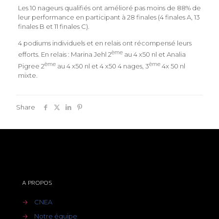
Les 10 nageurs qualifiés ont amélioré pas moins de 88% de
leur performance en participant à 28 finales (4 finales A, 13
finales B et 11 finales C).
4 podiums individuels et en relais ont récompensé leurs
ème
efforts. En relais : Marina Jehl 2
au 4 x50 nl et Analia
ème
ème
Pigree 2
au 4 x50 nl et 4 x50 4 nages, 3
4x 50 nl
mixte.
Share
A PROPOS
→
CNEA
→
Notre équipe