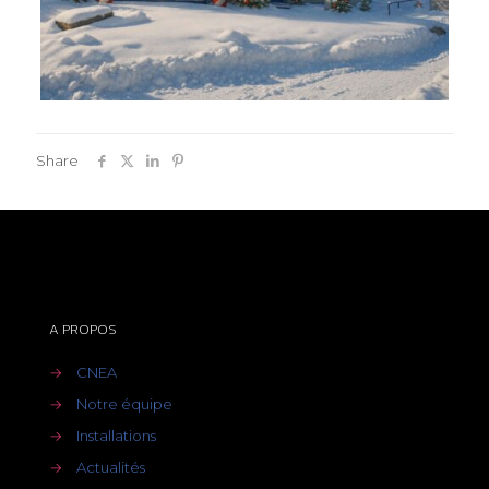
Share
A PROPOS
→
CNEA
→
Notre équipe
→
Installations
→
Actualités