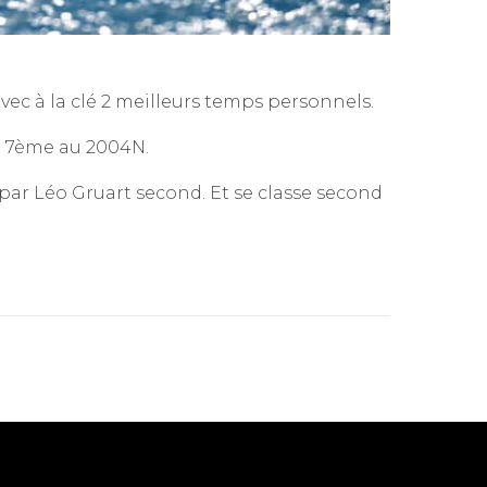
ec à la clé 2 meilleurs temps personnels.
e 7ème au 2004N.
par Léo Gruart second. Et se classe second