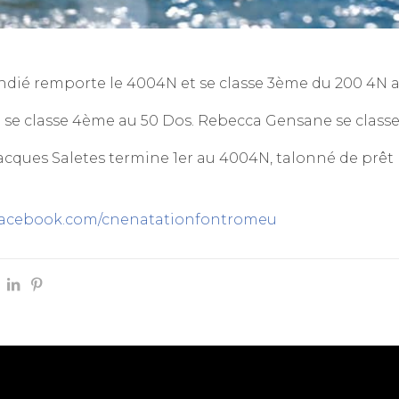
ndié remporte le 4004N et se classe 3ème du 200 4N av
e se classe 4ème au 50 Dos. Rebecca Gensane se class
acques Saletes termine 1er au 4004N, talonné de prêt 
.facebook.com/cnenatationfontromeu