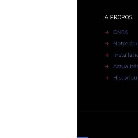
A PROPOS
→
CNEA
→
Notre éq
→
Installat
→
Actualité
→
Historiqu