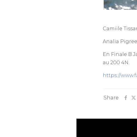
Camiile Tissa
Analia Pigre
En Finale B J
au 200 4N.
https://www
Share