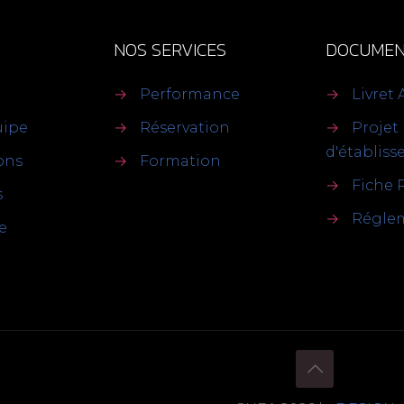
NOS SERVICES
DOCUMEN
→
Performance
→
Livret 
uipe
→
Réservation
→
Projet
d'établis
ions
→
Formation
→
Fiche 
s
→
Réglem
e